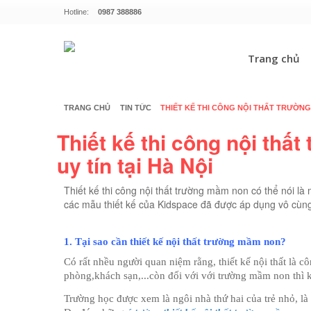
Hotline:
0987 388886
Trang chủ
TRANG CHỦ
TIN TỨC
THIẾT KẾ THI CÔNG NỘI THẤT TRƯỜNG
Thiết kế thi công nội th
uy tín tại Hà Nội
Thiết kế thi công nội thất trường mầm non có thể nói là
các mẫu thiết kế của Kidspace đã được áp dụng vô cùng r
1. Tại sao cần thiết kế nội thất trường mầm non?
Có rất nhều người quan niệm rằng, thiết kế nội thất là cô
phòng,khách sạn,...còn đối với với trường mầm non thì k
Trường học được xem là ngôi nhà thứ hai của trẻ nhỏ, l