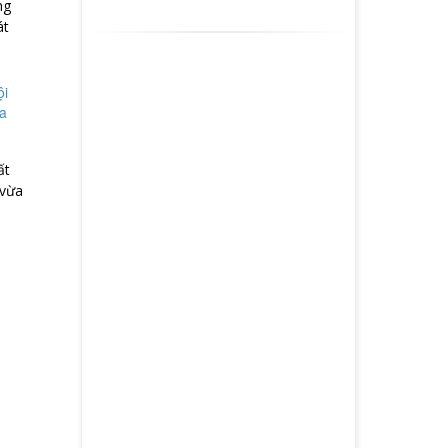
ng
át
ất
 vừa