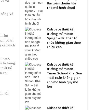
vẻ và 
Bài toán chuẩn hóa
cho mô hình chuỗi
 sống và 
Kidspace thiết kế
trường mầm non
 nhằm 
Sprigh – Bài toán tổ
h bố trí 
chức không gian theo
 các dịch 
chiều cao
n cao, 
 lạ trong 
Kidspace thiết kế
hiết kế 
trường mầm non
Times School Khai Sơn
ỉn chu.
– Bài toán không gian
cho mô hình quy mô
lớn
m tòi, 
Kidspace thiết kế