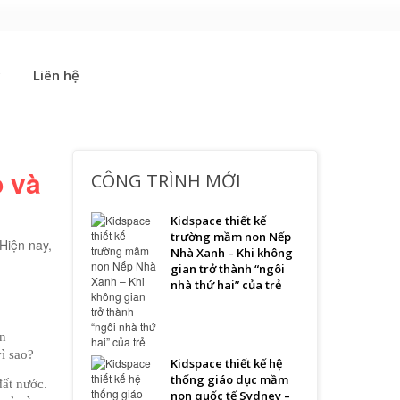
c
Liên hệ
p và
CÔNG TRÌNH MỚI
Kidspace thiết kế
trường mầm non Nếp
 Hiện nay,
Nhà Xanh – Khi không
gian trở thành “ngôi
nhà thứ hai” của trẻ
n 
ì sao? 
Kidspace thiết kế hệ
thống giáo dục mầm
ất nước. 
non quốc tế Sydney –