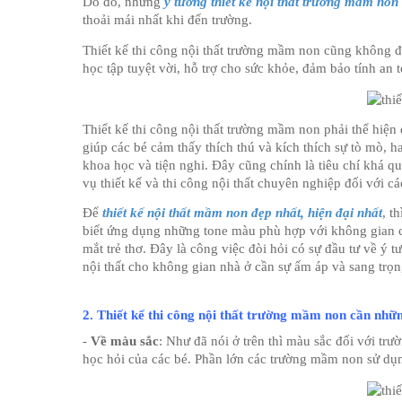
Do đó, những 
ý tưởng thiết kế nội thất trường mầm non
thoải mái nhất khi đến trường. 
Thiết kế thi công nội thất trường mầm non cũng không đ
học tập tuyệt vời, hỗ trợ cho sức khỏe, đảm bảo tính an
Thiết kế thi công nội thất trường mầm non phải thể hiện
giúp các bé cảm thấy thích thú và kích thích sự tò mò, ha
khoa học và tiện nghi. Đây cũng chính là tiêu chí khá q
vụ thiết kế và thi công nội thất chuyên nghiệp đối với c
Để 
thiết kế nội thất mầm non đẹp nhất, hiện đại nhất
, t
biết ứng dụng những tone màu phù hợp với không gian của
mắt trẻ thơ. Đây là công việc đòi hỏi có sự đầu tư về ý 
nội thất cho không gian nhà ở cần sự ấm áp và sang trọng
2. Thiết kế thi công nội thất trường mầm non cần những
- 
Về màu sắc
: Như đã nói ở trên thì màu sắc đối với trư
học hỏi của các bé. Phần lớn các trường mầm non sử d