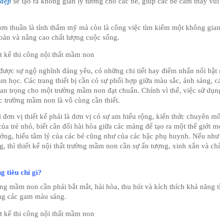
 đẹp
 sẽ tạo ra không gian lý tưởng cho các bé, giúp các bé cảm thấy vui 
ơn thuần là tính thẩm mỹ mà còn là công việc tìm kiếm một không gian
 toàn và nâng cao chất lượng cuộc sống.
 được sự ngộ nghĩnh đáng yêu, có những chi tiết hay điểm nhấn nổi bật
m học. Các trang thiết bị cần có sự phối hợp giữa màu sắc, ánh sáng, các
uan trọng cho một trường mầm non đạt chuẩn. Chính vì thế, việc sử dụng
ác trường mầm non là vô cùng cần thiết. 
hì đơn vị thiết kế phải là đơn vị có sự am hiểu rộng, kiến thức chuyên mô
 trẻ nhỏ, biết cân đối hài hòa giữa các mảng để tạo ra một thế giới mới
tưởng, hiểu tâm lý của các bé cũng như của các bậc phụ huynh. Nếu như t
, thì thiết kế nội thất trường mầm non cần sự ấn tượng, xinh xắn và ch
 tiêu chí gì?
ờng mầm non cần phải bắt mắt, hài hòa, thu hút và kích thích khả năng tì
ụng các gam màu sáng.