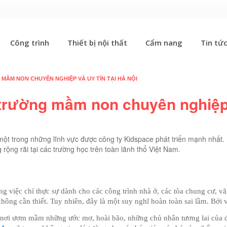
Công trình
Thiết bị nội thất
Cẩm nang
Tin tứ
 MẦM NON CHUYÊN NGHIỆP VÀ UY TÍN TẠI HÀ NỘI
ất trường mầm non chuyên nghiệ
 một trong những lĩnh vực được công ty Kidspace phát triển mạnh nhất.
ộng rãi tại các trường học trên toàn lãnh thổ Việt Nam.
ng việc chỉ thực sự dành cho các công trình nhà ở, các tòa chung cư, vă
hông cần thiết. Tuy nhiên, đây là một suy nghĩ hoàn toàn sai lầm. Bởi v
à nơi ươm mầm những ước mơ, hoài bão, những chủ nhân tương lai của đ