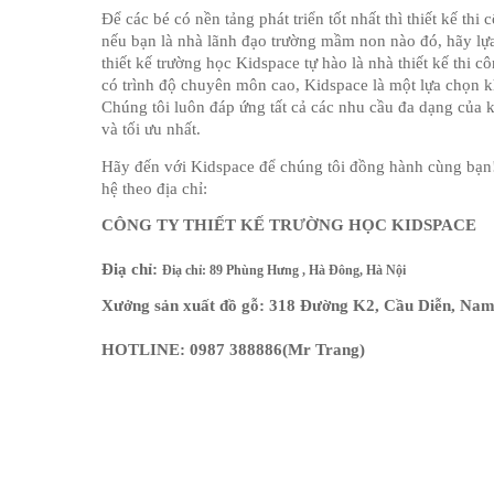
Để các bé có nền tảng phát triển tốt nhất thì thiết kế th
nếu bạn là nhà lãnh đạo trường mầm non nào đó, hãy lựa 
thiết kế trường học Kidspace tự hào là nhà thiết kế thi 
có trình độ chuyên môn cao, Kidspace là một lựa chọn k
Chúng tôi luôn đáp ứng tất cả các nhu cầu đa dạng của
và tối ưu nhất.
Hãy đến với Kidspace để chúng tôi đồng hành cùng bạn! 
hệ theo địa chỉ:
CÔNG TY THIẾT KẾ TRƯỜNG HỌC KIDSPACE
Điạ chỉ: 
Điạ chỉ: 89 Phùng Hưng , Hà Đông, Hà Nội 
Xưởng sản xuất đồ gỗ: 318 Đường K2, Cầu Diễn, Nam
HOTLINE: 0987 388886(Mr Trang)